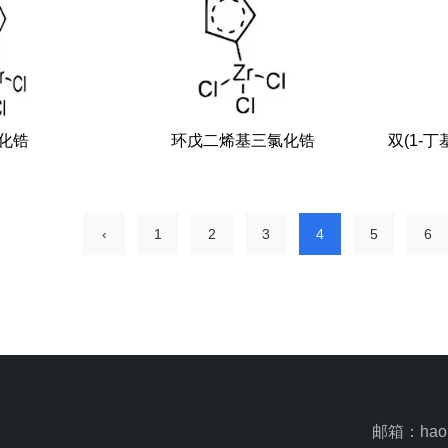
化锆
环戊二烯基三氯化锆
双(1-
‹
1
2
3
4
5
6
邮箱：haoh