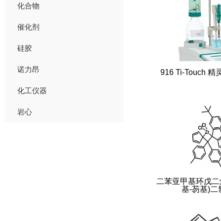
化合物
催化剂
硅胶
诺力昂
916 
化工仪器
岩心
二苯亚甲基环戊二烯
基-芴基)