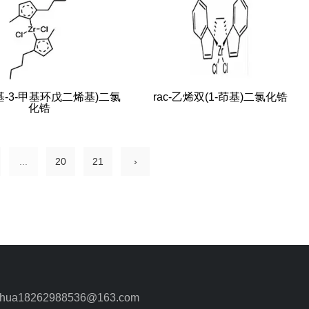
丁基-3-甲基环戊二烯基)二氯
rac-乙烯双(1-茚基)二氯化锆
化锆
...
20
21
›
ua18262988536@163.com