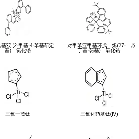
基双 (2-甲基-4-苯基茚定
二对甲苯亚甲基环戊二烯(27-二叔
基)二氯化锆
丁基-芴基)二氯化锆
三氯一茂钛
三氯化茚基钛(IV)