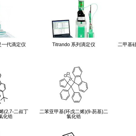
Ti-Touch 精灵一代滴定仪
Titrando 系列滴定仪
二甲基硅
(2,7-二叔丁
二苯亚甲基(环戊二烯)(9-芴基)二
二氯化锆
氯化锆