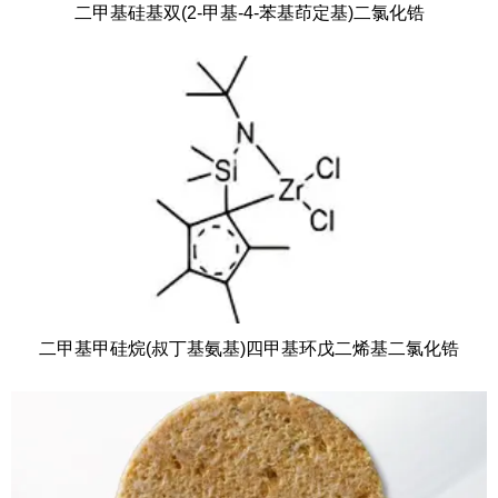
二甲基硅基双(2-甲基-4-苯基茚定基)二氯化锆
二甲基甲硅烷(叔丁基氨基)四甲基环戊二烯基二氯化锆