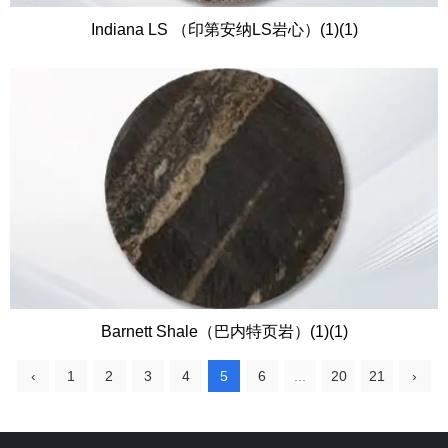
Indiana LS （印第安纳LS岩心）(1)(1)
Barnett Shale（巴内特页岩）(1)(1)
‹
1
2
3
4
5
6
...
20
21
›