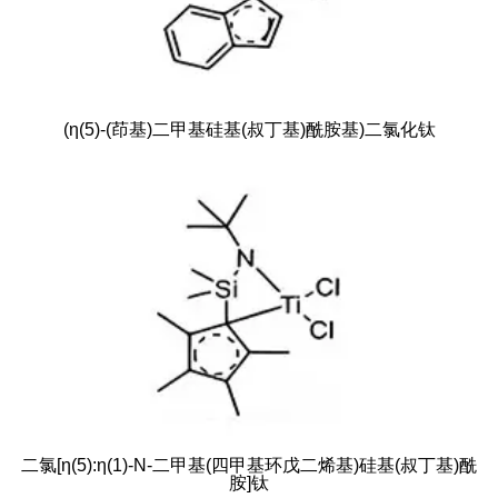
(η(5)-(茚基)二甲基硅基(叔丁基)酰胺基)二氯化钛
二氯[η(5):η(1)-N-二甲基(四甲基环戊二烯基)硅基(叔丁基)酰
胺]钛