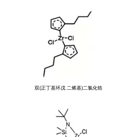
双(正丁基环戊 二烯基)二氯化锆