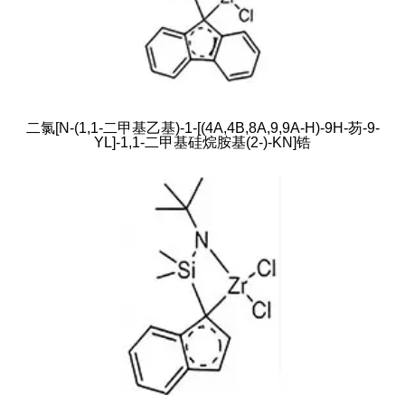
二氯[N-(1,1-二甲基乙基)-1-[(4A,4B,8A,9,9A-Η)-9H-芴-9-
YL]-1,1-二甲基硅烷胺基(2-)-ΚN]锆