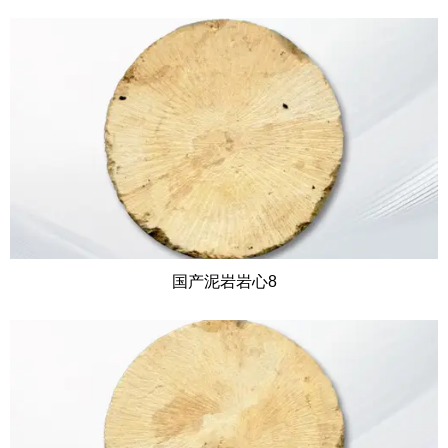
国产泥岩岩心8