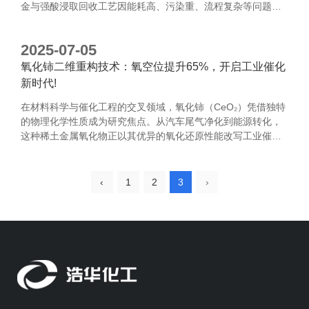
金与强酸浸取回收工艺因能耗高、污染重、流程复杂等问题，
严重制约着贵金属固废资源的高效利用。
2025-07-05
氧化铈二维重构技术：氧空位提升65%，开启工业催化
新时代!
在材料科学与催化工程的交叉领域，氧化铈（CeO₂）凭借独特
的物理化学性质成为研究焦点。从汽车尾气净化到能源转化，
这种稀土金属氧化物正以其优异的氧化还原性能改写工业催化
规则。
‹
1
2
3
›