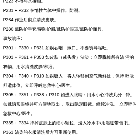
P223 不得与水接触。
P231 + P232 在惰性气体中操作。防潮。
P264 作业后彻底清洗皮肤。
P280 戴防护手套/穿防护服/戴防护眼罩/戴防护面具。
事故响应
:
P301 + P330 + P331 如误吞咽：漱口。不要诱导呕吐。
P303 + P361 + P353 如皮肤（或头发）沾染：立即脱掉所有沾 污的
衣物。用水清洗皮肤/淋浴。
P304 + P340 + P310 如误吸入：将人转移到空气新鲜处，保持 呼吸
舒适体位。立即呼叫急救中心/医生。
P305 + P351 + P338 + P310 如进入眼睛：用水小心冲洗几分 钟。
如戴隐形眼镜并可方便地取出， 取出隐形眼镜。继续冲洗。 立即呼叫
急救中心/医生。
P335 + P334 掸掉皮肤上的细小颗粒。浸入冷水中/用湿绷带包 扎。
P363 沾染的衣服清洗后方可重新使用。