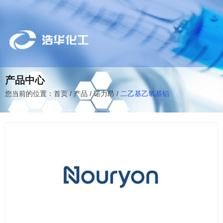
产品中心
您当前的位置：首页
/
产品
/
诺力昂
/
二乙基乙氧基铝