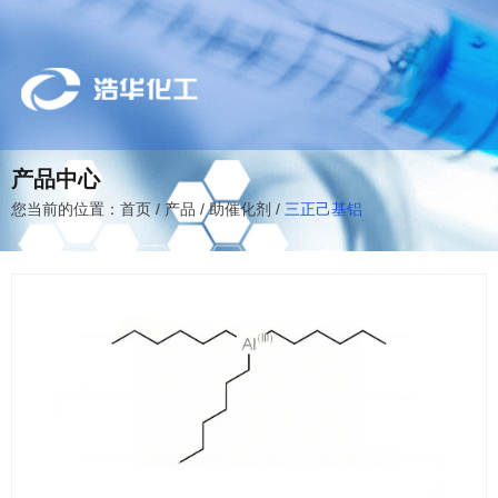
产品中心
您当前的位置：首页
/
产品
/
助催化剂
/
三正己基铝