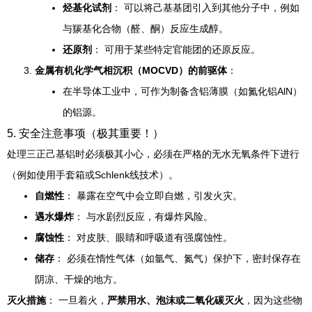
烃基化试剂
： 可以将己基基团引入到其他分子中，例如
与羰基化合物（醛、酮）反应生成醇。
还原剂
： 可用于某些特定官能团的还原反应。
金属有机化学气相沉积（MOCVD）的前驱体
：
在半导体工业中，可作为制备含铝薄膜（如氮化铝AlN）
的铝源。
5. 安全注意事项（极其重要！）
处理三正己基铝时必须极其小心，必须在严格的无水无氧条件下进行
（例如使用手套箱或Schlenk线技术）。
自燃性
： 暴露在空气中会立即自燃，引发火灾。
遇水爆炸
： 与水剧烈反应，有爆炸风险。
腐蚀性
： 对皮肤、眼睛和呼吸道有强腐蚀性。
储存
： 必须在惰性气体（如氩气、氮气）保护下，密封保存在
阴凉、干燥的地方。
灭火措施
： 一旦着火，
严禁用水、泡沫或二氧化碳灭火
，因为这些物