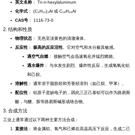
英文名称
： Tri-n-hexylaluminum
化学式
： (C₆H₁₃)₃Al 或 C₁₈H₃₉Al
CAS号
： 1116-73-0
2. 结构和性质
物理状态
： 无色至淡黄色的清澈液体。
反应性
：
极高的反应活性
。它对空气和水分极其敏感。
遇空气自燃
： 接触空气会迅速氧化并猛烈燃烧。
遇水爆炸
： 与水发生剧烈、爆炸性反应，生成氢氧化铝
和己烷。
溶解性
： 通常溶于脂肪烃和芳香烃溶剂（如己烷、甲苯）。
配位性
： 铝原子是缺电子的，因此三正己基铝可以作为路易斯
酸，与醚、胺等路易斯碱形成络合物。
3. 合成方法
工业上通常通过以下两种主要方法合成：
直接法
： 将金属铝、氢气和己烯在高温高压下反应，生成二己