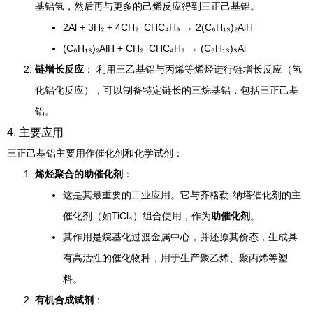
基铝氢，然后再与更多的己烯反应得到三正己基铝。
2Al + 3H₂ + 4CH₂=CHC₄H₉ → 2(C₆H₁₃)₂AlH
(C₆H₁₃)₂AlH + CH₂=CHC₄H₉ → (C₆H₁₃)₃Al
链增长反应
： 利用三乙基铝与丙烯等烯烃进行链增长反应（氢
化铝化反应），可以制备特定链长的三烷基铝，包括三正己基
铝。
4. 主要应用
三正己基铝主要用作催化剂和化学试剂：
烯烃聚合的助催化剂
：
这是其最重要的工业应用。它与齐格勒-纳塔催化剂的主
催化剂（如TiCl₄）组合使用，作为
助催化剂
。
其作用是烷基化过渡金属中心，并还原其价态，生成具
有高活性的催化物种，用于生产聚乙烯、聚丙烯等塑
料。
有机合成试剂
：