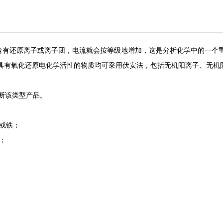
液中如含有还原离子或离子团，电流就会按等级地增加，这是分析化学中的一个重大发
 具有氧化还原电化学活性的物质均可采用伏安法，包括无机阳离子、无机
断该类型产品。
或铁；
；