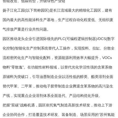
智能改造、低碳转型，升级绿色产业链
扬子江化工园(以下简称园区)是长江流域最大的精细化工园区，建有
国内最大的高性能涂料生产基地，生产过程自动化程度低、无组织废
气排放严重是行业共性问题。
园区推动龙头企业引进国际领先的PLC(可编程逻辑控制器)/DCS(数字
化控制)智能化生产控制系统替代人工操作，实现投料、拉缸、分散全
流程密闭化生产与智能化配料，资源能源利用效率大幅提升，VOCs
物料“零散逸”。在功能性材料领域，以替代光化学活性强的含苯系物
原辅料为突破口，引导油墨制造企业以活性低的醇类、酯类溶剂全面
替代甲苯、二甲苯，推动电子胶带制造企业腾退含苯系物的高污染生
产线，实现重点企业溶剂体系全面迭代、产品结构优化升级。
把握“双碳”战略机遇，园区依托氢气制造高新技术研发，推动上下游
企业协同合作，打造覆盖技术研发、装备制造、场景应用的“苏州氢能