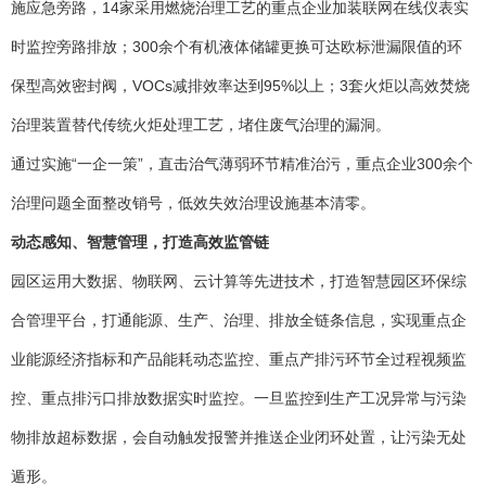
施应急旁路，14家采用燃烧治理工艺的重点企业加装联网在线仪表实
时监控旁路排放；300余个有机液体储罐更换可达欧标泄漏限值的环
保型高效密封阀，VOCs减排效率达到95%以上；3套火炬以高效焚烧
治理装置替代传统火炬处理工艺，堵住废气治理的漏洞。
通过实施“一企一策”，直击治气薄弱环节精准治污，重点企业300余个
治理问题全面整改销号，低效失效治理设施基本清零。
动态感知、智慧管理，打造高效监管链
园区运用大数据、物联网、云计算等先进技术，打造智慧园区环保综
合管理平台，打通能源、生产、治理、排放全链条信息，实现重点企
业能源经济指标和产品能耗动态监控、重点产排污环节全过程视频监
控、重点排污口排放数据实时监控。一旦监控到生产工况异常与污染
物排放超标数据，会自动触发报警并推送企业闭环处置，让污染无处
遁形。