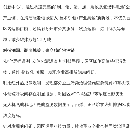
创新中心”。通过构建完整的“制、储、运、加、用以及氢燃料电池”全
产业链，在清洁能源领域迈入“技术引领+产业集聚”新阶段，不仅为园
区内运输供能，还辐射苏州市公共服务、物流运输、港口码头等领
域，减少碳排放超1.3万吨。
科技溯源、靶向施策，建立精准治污链
依托“远程遥测+立体化溯源监测”科技手段，园区抓住高值特征污染
物，通过“指纹化”溯源，发现企业高排放隐患问题。
利用红外热成像观测，发现部分企业污染治理设施应急旁路和有机液
体储罐呼吸阀存在明显泄漏，对园区VOCs站点甲苯浓度贡献突出；
无人机飞航和地面走航监测数据显示，丙烯、正己烷在火炬排放区域
浓度超标。
针对发现的问题，园区运用科技力量，推动重点企业合并同类治理设